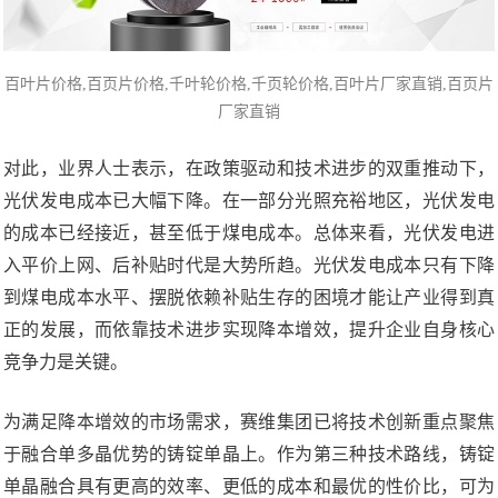
百叶片价格,百页片
价格,
千叶轮价格
,千页轮价格,百叶片厂家直销,百页片
厂家直销
对此，业界人士表示，在政策驱动和技术进步的双重推动下，
光伏发电成本已大幅下降。在一部分光照充裕地区，光伏发电
的成本已经接近，甚至低于煤电成本。总体来看，光伏发电进
入平价上网、后补贴时代是大势所趋。光伏发电成本只有下降
到煤电成本水平、摆脱依赖补贴生存的困境才能让产业得到真
正的发展，而依靠技术进步实现降本增效，提升企业自身核心
竞争力是关键。
为满足降本增效的市场需求，赛维集团已将技术创新重点聚焦
于融合单多晶优势的铸锭单晶上。作为第三种技术路线，铸锭
单晶融合具有更高的效率、更低的成本和最优的性价比，可为