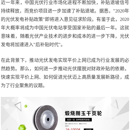
近一年来，中国光伏行业市场化进程不断加快，补贴退坡信号
持续释放，而竞价项目进一步加速了补贴退坡。据悉，"2020年
的光伏发电补贴政策"即将进入意见征求阶段。有鉴于此，2020
年大概率将成为中国光伏电站享受国家补贴的最后一年。这就
意味着，随着光伏产业技术的进步和成本的进一步下降，光伏
发电将加速进入"后补贴时代"。
在此背景下，推动光伏发电实现平价上网已成为行业发展的必
然趋势。那么，如何进一步推动光伏摆脱对财政补贴的依赖，
快速实现平价上网、如何促进光伏迈上高质量发展新路径，成
为了行业聚焦的议题。