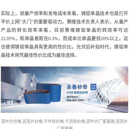
实际上，就量产效率和发电成本来看，铸锭单晶技术也是打开
平价上网"大门"的重要驱动力。赛维技术负责人表示，从量产
产品的转化效率来看，目前赛维铸锭单晶的转效率可达
22.05%，和单晶差距在0.3%，而成本比单晶要低20%以上。这
也使得铸锭单晶具有更高的性价比。光伏后补贴时代，铸锭单
晶技术将凭最佳性价比成为最佳选择。
百叶片价格,百页片
价格,千叶轮价格,
千页轮价格
,百叶片厂家直销,百页片
厂家直销