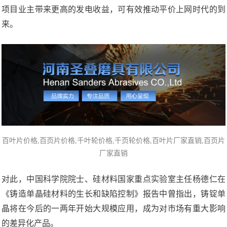
项目业主带来更高的发电收益，可有效推动平价上网时代的到
来。
百叶片价格
,百页片价格,千叶轮价格,千页轮价格,百叶片厂家直销,百页片
厂家直销
对此，中国科学院院士、硅材料国家重点实验室主任杨德仁在
《铸造单晶硅材料的生长和缺陷控制》报告中曾指出，铸锭单
晶将在今后的一两年开始大规模应用，成为对市场有重大影响
的差异化产品。