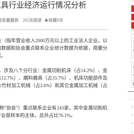
床工具行业经济运行情况分析
南圣叠磨具
262
次阅读
★
收藏
0
次
（指年营业收入2000万元以上的工业法人企业，以
口数据和协会重点联系企业统计数据为依据，简要分
况。
4家，涉及八个分行业：金属切削机床（占14.2%）、金
12.7%）、磨料磨具（占33.7%）、机床功能部件及
、木竹材加工机械（占2.6%）和其它金属加工机械（占
·
简称“协会”）重点联系企业有243家，其中金属切削机
是样本的主体，总共占比76.1%。
·
·
·