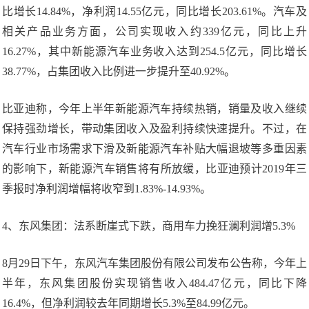
比增长14.84%，净利润14.55亿元，同比增长203.61%。汽车及
相关产品业务方面，公司实现收入约339亿元，同比上升
16.27%，其中新能源汽车业务收入达到254.5亿元，同比增长
38.77%，占集团收入比例进一步提升至40.92%。
比亚迪称，今年上半年新能源汽车持续热销，销量及收入继续
保持强劲增长，带动集团收入及盈利持续快速提升。不过，在
汽车行业市场需求下滑及新能源汽车补贴大幅退坡等多重因素
的影响下，新能源汽车销售将有所放缓，比亚迪预计2019年三
季报时净利润增幅将收窄到1.83%-14.93%。
4、东风集团：法系断崖式下跌，商用车力挽狂澜利润增5.3%
8月29日下午，东风汽车集团股份有限公司发布公告称，今年上
半年，东风集团股份实现销售收入484.47亿元，同比下降
16.4%，但净利润较去年同期增长5.3%至84.99亿元。