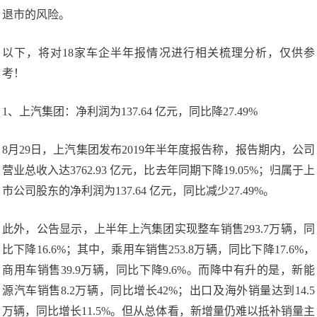
退市的风险。
以下，将对18家车企半年报情况进行相关梳理分析，仅供参
考！
1、上汽集团：净利润为137.64 亿元，同比降27.49%
8月29日，上汽集团发布2019年半年度报告称，报告期内，公司
营业总收入达3762.93 亿元，比去年同期下降19.05%；归属于上
市公司股东的净利润为137.64 亿元，同比减少27.49%。
此外，公告显示，上半年上汽集团实现整车销售293.7万辆，同
比下降16.6%；其中，乘用车销售253.8万辆，同比下降17.6%，
商用车销售39.9万辆，同比下降9.6%。而降中有升的是，新能
源汽车销售8.2万辆，同比增长42%；出口及海外销量达到14.5
万辆，同比增长11.5%。但从总体看，新增量仍难以抵补销量主