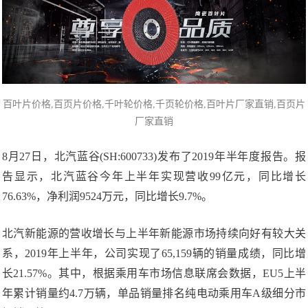
百叶片价格,
百页片价格
,千叶轮价格,千页轮价格,百叶片厂家直销,百页片
厂家直销
8月27日，北汽蓝谷(SH:600733)发布了2019年半年度报告。报
告显示，北汽蓝谷今年上半年实现营收99亿元，同比增长
76.63%，净利润9524万元，同比增长9.7%。
北汽新能源的营收增长与上半年新能源市场持续向好有较大关
系，2019年上半年，公司实现了65,159辆的销量成绩，同比增
长21.57%。其中，根据乘用车市场信息联席会数据，EU5上半
年累计销量约4.7万辆，单品销量排名纯电动乘用车A级细分市