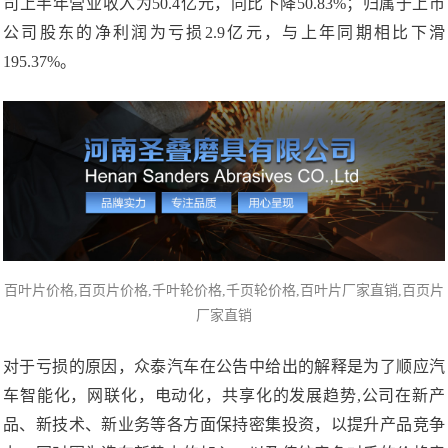
司上半年营业收入为50.4亿元，同比下降50.83%；归属于上市
公司股东的净利润为亏损2.9亿元，与上年同期相比下滑
195.37%。
百叶片价格
,百页片价格,千叶轮价格,千页轮价格,百叶片厂家直销,百页片
厂家直销
对于亏损的原因，众泰汽车在公告中给出的解释是为了顺应汽
车智能化，网联化，电动化，共享化的发展趋势,公司在新产
品、新技术、新业务等各方面保持密集投资，以提升产品竞争