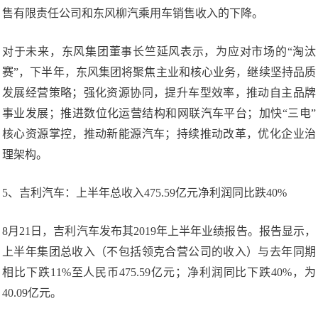
售有限责任公司和东风柳汽乘用车销售收入的下降。
对于未来，东风集团董事长竺延风表示，为应对市场的“淘汰
赛”，下半年，东风集团将聚焦主业和核心业务，继续坚持品质
发展经营策略；强化资源协同，提升车型效率，推动自主品牌
事业发展；推进数位化运营结构和网联汽车平台；加快“三电”
核心资源掌控，推动新能源汽车；持续推动改革，优化企业治
理架构。
5、吉利汽车：上半年总收入475.59亿元净利润同比跌40%
8月21日，吉利汽车发布其2019年上半年业绩报告。报告显示，
上半年集团总收入（不包括领克合营公司的收入）与去年同期
相比下跌11%至人民币475.59亿元；净利润同比下跌40%，为
40.09亿元。