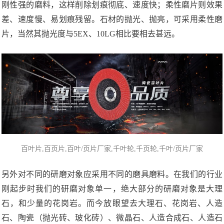
刚性强的磨料，这样削除划痕彻底、速度快；柔性磨片则效果
差、速度慢、易划痕残留。石材的抛光、抛亮，可采用柔性磨
片，当然其抛光度与5EX、10LG相比要相去甚远。
百叶片
,百页片,百叶/页片厂家,千叶轮,千页轮,千叶/页片厂家
另外对不同的研磨对象应采用不同的磨具磨料。在我们的行业
刚起步时我们的研磨对象单一，绝大部分的研磨对象是大理
石，和少量的花岗岩。而今放眼望去大理石、花岗岩、人造
石、陶瓷（抛光砖、玻化砖）、微晶石、人造合成石、人造石