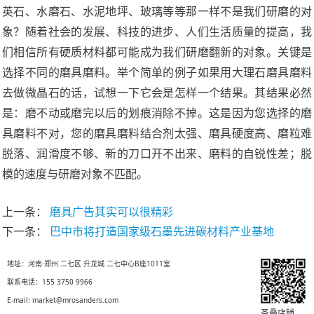
英石、水磨石、水泥地坪、玻璃等等那一样不是我们研磨的对
象？随着社会的发展、科技的进步、人们生活质量的提高，我
们相信所有硬质材料都可能成为我们研磨翻新的对象。关键是
选择不同的磨具磨料。举个简单的例子如果用大理石磨具磨料
去做微晶石的话，试想一下它会是怎样一个结果。其结果必然
是：磨不动或磨完以后的划痕消除不掉。这是因为您选择的磨
具磨料不对，您的磨具磨料结合剂太强、磨具硬度高、磨粒难
脱落、润滑度不够、新的刀口开不出来、磨料的自锐性差；脱
模的速度与研磨对象不匹配。
上一条：
磨具广告其实可以很精彩
下一条：
巴中市将打造国家级石墨先进碳材料产业基地
地址：河南·郑州 二七区 升龙城 二七中心B座1011室
联系电话：155 3750 9966
E-mail: market@mrosanders.com
圣叠店铺