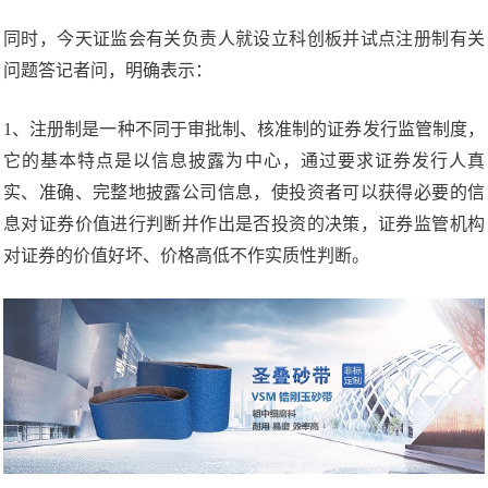
同时，今天证监会有关负责人就设立科创板并试点注册制有关
问题答记者问，明确表示：
1、注册制是一种不同于审批制、核准制的证券发行监管制度，
它的基本特点是以信息披露为中心，通过要求证券发行人真
实、准确、完整地披露公司信息，使投资者可以获得必要的信
息对证券价值进行判断并作出是否投资的决策，证券监管机构
对证券的价值好坏、价格高低不作实质性判断。