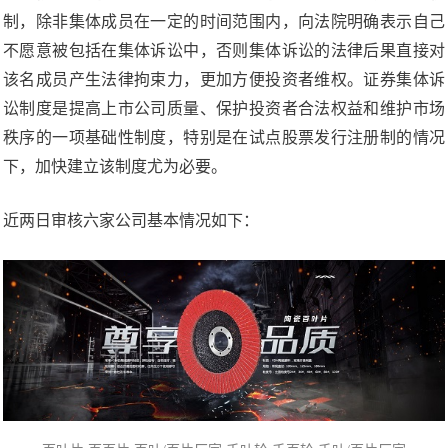
制，除非集体成员在一定的时间范围内，向法院明确表示自己
不愿意被包括在集体诉讼中，否则集体诉讼的法律后果直接对
该名成员产生法律拘束力，更加方便投资者维权。证券集体诉
讼制度是提高上市公司质量、保护投资者合法权益和维护市场
秩序的一项基础性制度，特别是在试点股票发行注册制的情况
下，加快建立该制度尤为必要。
近两日审核六家公司基本情况如下：