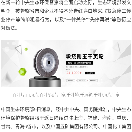
在新一轮中央生态环保督察将全面启动之际，生态环境部发文
明令，被督察省市和企业不得不分青红皂白地采取紧急停工停
业停产等简单粗暴行为，以及“一律关停”“先停再说”等敷衍应
对做法。
百叶片,百页片,百叶/页片厂家,千叶轮,千页轮,千叶/页片厂家
中国生态环境部9日消息，经中共中央、国务院批准，中央生态
环境保护督察组将于近日陆续进驻上海、福建、海南、重庆、
甘肃、青海6省市，以及中国五矿集团有限公司、中国化工集团