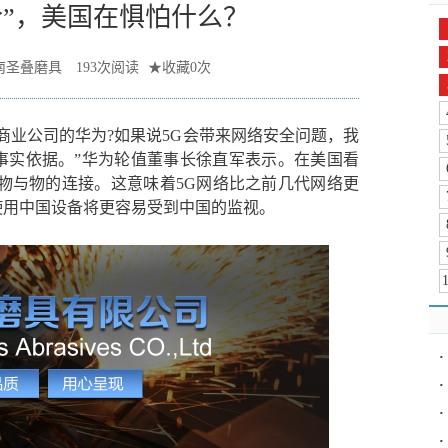
令”，美国在惧怕什么？
南圣叠磨具
193
次阅读
★
收藏
0
次
商业公司的华为?如果说5G会带来网络安全问题，我
事实依据。”华为轮值董事长徐直军表示。在美国看
物与物的连接。这意味着5G网络比之前几代网络更
使用中国设备将更容易受到中国的监视。
·
·
·
·