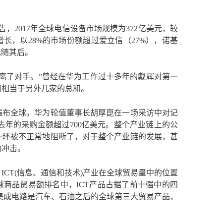
场报告，2017年全球电信设备市场规模为372亿美元，较
增长，以28%的市场份额超过爱立信（27%），诺基
尾随其后。
离了对手。”曾经在华为工作过十多年的戴辉对第一
润相当于另外几家的总和。
遍布全球。华为轮值董事长胡厚崑在一场采访中对记
去年的采购金额超过700亿美元。整个产业链上的公
一环被不正常地阻断了，对于整个产业链的发展，甚
的冲击。
CT(信息、通信和技术)产业在全球贸易量中的位置
商品贸易额排名中，ICT产品占据了前十强中的四
。集成电路是汽车、石油之后的全球第三大贸易产品，