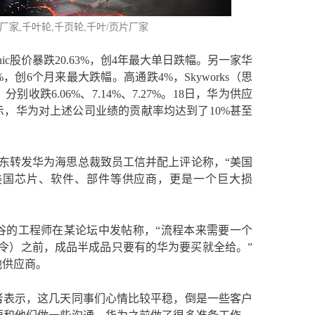
厂家,千叶轮,
千页轮
,千叶/页片厂家
onic股价暴跌20.63%，创4年最大单日跌幅。另一家华
5%，创6个月来最大跌幅。高通跌4%，Skyworks（思
分别收跌6.06%、7.14%、7.27%。18日，华为供应
，华为对上述公司业绩的贡献率均达到了10%甚至
承东转发华为海思总裁致员工信并配上评论称，“美国
美国芯片、软件、部件等供应商，更是一个巨大损
谷的工程师在某论坛中发帖称，“流程本来需要一个
令）之前，成品半成品只要有的华为要买就全给。”
他供应商。
者表示，这几天同事们心情比较平稳，倒是一些客户