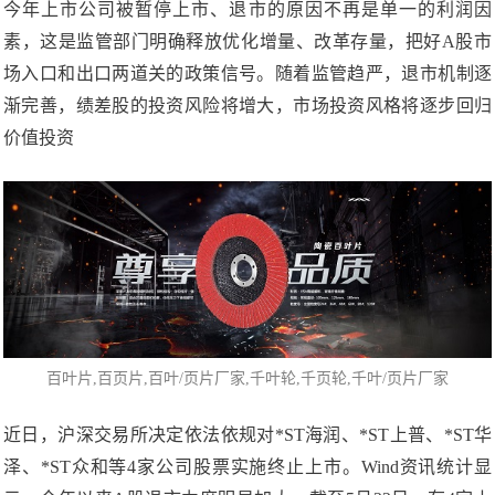
今年上市公司被暂停上市、退市的原因不再是单一的利润因
素，这是监管部门明确释放优化增量、改革存量，把好A股市
场入口和出口两道关的政策信号。随着监管趋严，退市机制逐
渐完善，绩差股的投资风险将增大，市场投资风格将逐步回归
价值投资
百叶片
,百页片,百叶/页片厂家,千叶轮,
千页轮
,千叶/页片厂家
近日，沪深交易所决定依法依规对*ST海润、*ST上普、*ST华
泽、*ST众和等4家公司股票实施终止上市。Wind资讯统计显