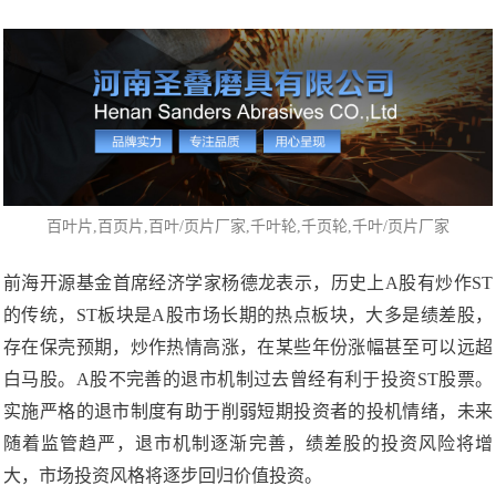
百叶片
,百页片,百叶/页片厂家,
千叶轮
,千页轮,千叶/页片厂家
前海开源基金首席经济学家杨德龙表示，历史上A股有炒作ST
的传统，ST板块是A股市场长期的热点板块，大多是绩差股，
存在保壳预期，炒作热情高涨，在某些年份涨幅甚至可以远超
白马股。A股不完善的退市机制过去曾经有利于投资ST股票。
实施严格的退市制度有助于削弱短期投资者的投机情绪，未来
随着监管趋严，退市机制逐渐完善，绩差股的投资风险将增
大，市场投资风格将逐步回归价值投资。