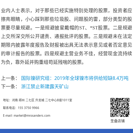
业内人士表示，对于那些已经实施特别处理的股票，投资者应
擦亮眼睛，小心踩到那些垃圾股、问题股的雷，部分类型的股
票要尽量规避。一是规避披星戴帽的ST、*ST股票。二是规避
上交所深交所公开谴责、通报批评的股票。三是规避未在法定
期限内披露年度报告及财报被出具无法表示意见或者否定意见
的审计报告的股票。四是规避主营业务不佳，经营现金流持续
为负，靠外延并购重组苟延残喘的股票。
上一条：
国际镍研究组：2019年全球镍市将供给短缺8.4万吨
下一条：
浙江禁止新建露天矿山
地址：河南·郑州 二七区 升龙城 二七中心B座1011室
联系电话：155 3750 9966
E-mail: market@mrosanders.com
圣叠店铺