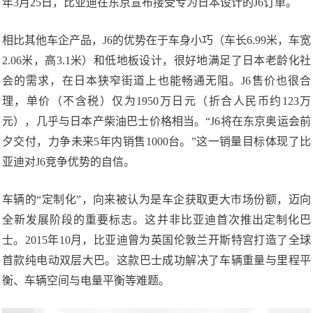
年3月25日，比亚迪在东京宣布接受专为日本设计的J6订单。
相比其他车企产品，J6的优势在于车身小巧（车长6.99米，车宽
2.06米，高3.1米）和低地板设计，很好地满足了日本老龄化社
会的需求，在日本狭窄街道上也能畅通无阻。J6售价也很合
理，单价（不含税）仅为1950万日元（折合人民币约123万
元），几乎与日本产柴油巴士价格相当。“J6将在东京奥运会前
夕交付，力争未来5年内销售1000台。”这一销量目标体现了比
亚迪对J6竞争优势的自信。
车辆的“定制化”，向来被认为是车企获取更大市场份额，迈向
全新发展阶段的重要标志。这并非比亚迪首次推出定制化巴
士。2015年10月，比亚迪曾为英国伦敦兰开斯特宫打造了全球
首款纯电动双层大巴。这款巴士成功解决了车辆重量与里程平
衡、车辆空间与电量平衡等难题。