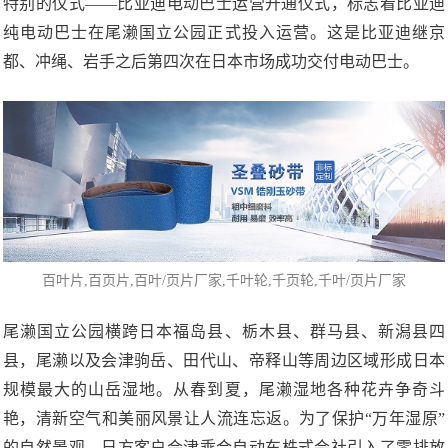
特别的仪式——比亚迪电动巴士运营开通仪式，标志着比亚迪
纯电动巴士在尾濑国立公园正式投入运营。这是比亚迪继京
都、冲绳、岩手之后第四次在日本市场成功交付电动巴士。
百叶片
,
百页片
,百叶/页片厂家,千叶轮,千页轮,
千叶/页片厂家
尾濑国立公园横跨日本福岛县、栃木县、群马县、新潟县四
县，尾濑以及会津驹岳、田代山、帝释山等周边区域形成日本
规模最大的山岳湿地。从春到夏，尾濑湿地各种花卉争奇斗
艳，清新空气和美丽风景让人流连忘返。为了保护“万年湿原”
的自然景观，日方客户会津乘合自动车株式会社引入了零排放