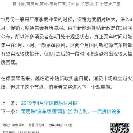
百叶片
,
百页片
,百叶/页片厂家,千叶轮,千页轮,
千叶/页片厂家
“3月份一般是厂家季度冲量的时候，促销力度相对较大，进入4
月，促销力度通常会有所减弱。由于新能源补贴新政是在3月底
公布，所以许多消费者在4月处于观望状态，真正买车时间可能
集中在5月、6月。”颜景辉预判，这两个月国内新能源汽车销量
有望实现较快攀升，但6月之后的一段时间增速恐将出现较大幅
度回落。
在颜景辉看来，越临近补贴新政实施日期，消费市场就会越火
爆。但过了这个节点，消费者又将进入下一个观望期。
上一条：
2019年4月全球造船业月报
下一条：
董明珠“造车版图”再扩张 为吉利、一汽提供设备
地址：河南·郑州 二七区 升龙城 二七中心B座1011室
联系电话：155 3750 9966