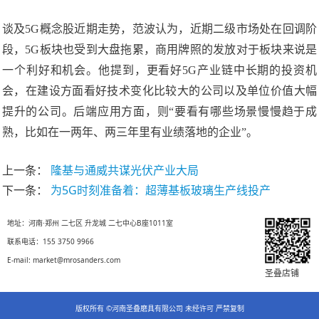
谈及5G概念股近期走势，范波认为，近期二级市场处在回调阶
段，5G板块也受到大盘拖累，商用牌照的发放对于板块来说是
一个利好和机会。他提到，更看好5G产业链中长期的投资机
会，在建设方面看好技术变化比较大的公司以及单位价值大幅
提升的公司。后端应用方面，则“要看有哪些场景慢慢趋于成
熟，比如在一两年、两三年里有业绩落地的企业”。
上一条：
隆基与通威共谋光伏产业大局
下一条：
为5G时刻准备着：超薄基板玻璃生产线投产
地址：河南·郑州 二七区 升龙城 二七中心B座1011室
联系电话：155 3750 9966
E-mail: market@mrosanders.com
圣叠店铺
版权所有 ©河南圣叠磨具有限公司 未经许可 严禁复制