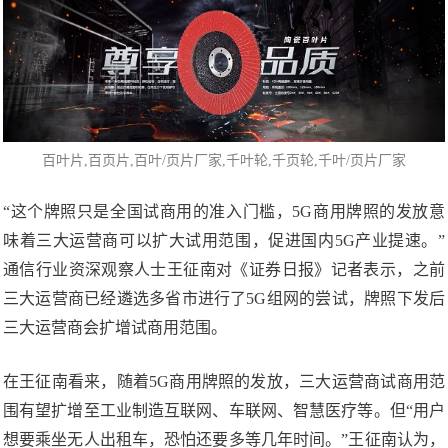
百叶片
,百页片,百叶/页片厂家,千叶轮,
千页轮
,千叶/页片厂家
“这个牌照只是全国试商用的准入门槛，5G商用牌照的发放意
味着三大运营商可以扩大试用范围，促进国内5G产业提速。”
通信行业资深观察人士王征南对《证券日报》记者表示，之前
三大运营商已经遴选多省市进行了5G组网的尝试，牌照下发后
三大运营商会扩增试商用范围。
在王征南看来，随着5G商用牌照的发放，三大运营商试商用范
围有望扩增至工业制造互联网、车联网、智慧医疗等。但“用户
想要乘坐无人出租车，恐怕还要多等几年时间。”王征南认为，