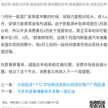
宽砂带,
锆刚玉砂带
,碳化硅砂带,堆积磨料砂带,陶瓷磨料砂带,棕刚玉砂带
“3月份一般是厂家季度冲量的时候，促销力度相对较大，进入4
月，促销力度通常会有所减弱。由于新能源补贴新政是在3月底
公布，所以许多消费者在4月处于观望状态，真正买车时间可能
集中在5月、6月。”颜景辉预判，这两个月国内新能源汽车销量
有望实现较快攀升，但6月之后的一段时间增速恐将出现较大幅
度回落。
在颜景辉看来，越临近补贴新政实施日期，消费市场就会越火
爆。但过了这个节点，消费者又将进入下一个观望期。
上一条：
计划投资1个亿 华钰新材金刚石线项目落户广西荔浦
下一条：
今年年底柬埔寨将开采第一滴石油
地址：河南·郑州 二七区 升龙城 二七中心B座1011室