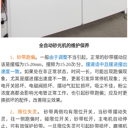
全自动砂光机的维护保养
1、砂带跑偏
。
一般
由于调整
不当引起，正常的砂带摆动应
该是摆幅为15-20mm，摆频为15-20次/分，
摆速适中且摆进摆出
速度一致
。如果处在非正常状态，时间一长，可能出现跑偏现
象，尤其是摆进摆出速度不一致，更易引发异常停机现象；光
电开关损坏、电磁阀损坏、摆动气缸缸损坏。吸尘不佳，粉尘
浓度高都会影响光电管正常工作，也引起砂带跑偏；应及时更
换损坏的配件，改善除尘效果。
2、限位失灵
。 砂带两侧均有限位开关，当砂带摆动失
灵，往一侧跑偏时，碰限位开关，砂带松开，主电机自动停
止，可有效保护砂带。一旦限位失灵可引起砂带损坏，磨擦机