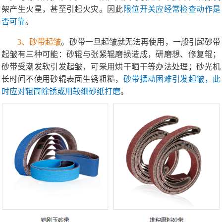
架产生火星，甚至引起火灾。因此
限位开关应经常检查动作是
否可靠
。
3、砂带起皱
。砂带一旦起皱就无法再使用，一般引起砂带
起皱有三种可能：砂辊与张紧辊磨损造成，研磨想、修复辊；
砂带受潮发软引发起皱，可采用烘干晒干等办法处理；砂光机
长时间不使用砂辊表面生锈粗糙，
砂带摆动困难引发起
皱
，此
时应对辊筒除锈或用较细砂纸打磨
。