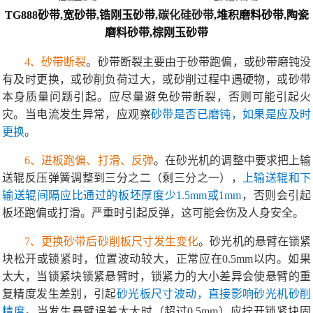
TG888砂带,宽砂带,锆刚玉砂带,
碳化硅砂带
,堆积磨料砂带,陶瓷
磨料砂带,
棕刚玉砂带
4、砂带断裂
。砂带断裂主要由于砂带跑偏，或砂带磨钝没
有及时更换，或砂削负荷过大，或砂削过程中遇硬物，或砂带
本身质量问题引起。应尽量避免砂带断裂，否则可能引起火
灾。当电流发生异常，应观察
砂带是否已磨钝，如果是应及时
更换
。
6、进板跑偏、打滑、反弹
。在砂光机的调整中要求把上输
送辊反压弹簧调整到三分之二（剩三分之一），
上输送辊和下
输送辊间隔应比通过的板坯厚度少1.5mm或1mm
，否则会引起
板坯跑偏或打滑。严重时引起反弹，这可能会伤及人身安全。
7、更换砂带后砂削板尺寸发生变化
。砂光机的悬臂在锁紧
块松开或锁紧时，位置波动较大，正常应在0.5mm以内。如果
太大，当锁紧块锁紧悬臂时，锁紧力的大小差异会使悬臂的重
复精度发生差别，引起
砂光板尺寸波动，直接影响砂光机砂削
精度
。当发生悬臂误差太大时（超过0.5mm）应拧开锁紧块固