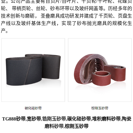
业。公司产品主要有百页片/百叶片、千页轮/千叶轮、花蝶页
轮、 带柄页轮、丝轮、砂布环带以及玻纤网盖等。历经多年的
技术创新与磨砺， 圣叠磨具成功研发并建成了千页轮、页盘生
产线以及玻纤基体生产线，实现了砂布抛光磨具的规模化生
产。
TG888砂带,宽砂带
,锆刚玉砂带
,碳化硅砂带,堆积磨料砂带,
陶瓷
磨料砂带
,棕刚玉砂带