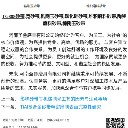
TG888砂带
,宽砂带,锆刚玉砂带,碳化硅砂带,堆积磨料砂带,陶瓷
磨料砂带,棕刚玉砂带
河南圣叠磨具有限公司始终以“为客户、为员工、为社会”的
核心价值观，为您提供专业、高效、优质的服务。 与客户建立
稳定双赢的合作关系，为员工创建舒适的工作环境及良好的发
展空间，为社会提供更多、更好的就业机会， 为国家贡献更多
的税收，努力推动节约型、文明型、和谐型社会的稳固发展。
未来,河南圣叠磨具有限公司将继续秉承可持续发展、不断
创新的理念。认真务实，更好的满足客户对深加工技术及产品
质量的需求。忠实服务，加快纵深合作与客户携手同步发展。
上一条：
影响砂带等机械抛光工艺的因素与注意事项
下一条：
TiAl基合金砂带精密磨削表面完整性研究
地址：河南·郑州 二七区 升龙城 二七中心B座1011室
联系电话：155 3750 9966