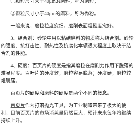
①颗粒尺寸大于40μm的磨料，称为磨粒；
②颗粒尺寸小于40μm的磨料，称为微粉。
一般来说，磨粒粒度愈细，磨削表面粗糙度愈好。
3、结合剂：砂轮中用以粘结磨料的物质称为结合剂。砂轮
的强度、抗打击性、耐热性及抗腐化本领很大程度上取决于结
合剂的性能。
4、硬度：百页片的硬度是指其磨粒在磨削力作用下脱落的
难易程度。百叶片的硬度软，磨粒容易脱落；硬度硬，磨粒较
难脱落。
百页片
的硬度和磨料的硬度是两个不同的概念。
百页片
作为打
磨抛光工具，为工业制造带来了极大的便
利，目前百页片的市场消耗量仍然巨大，预计未来每年将继续
持续上升。