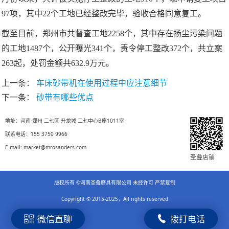
97项，其中22个工地已经整改完毕，验收合格同意复工。
截至目前，郑州市共督查工地2258个，其中存在扬尘污染问题
的工地1487个，公开曝光341个，责令停工整改372个，共立案
263起，处罚金额共632.9万元。
上一条：
车床砂带机在使用过程中应注意细节
下一条：
砂带有哪些优点
地址：河南·郑州 二七区 升龙城 二七中心B座1011室
联系电话：155 3750 9966
E-mail: market@mrosanders.com
圣叠店铺
版权所有 ©河南圣叠磨具有限公司 未经许可 严禁复制
Copyright © 2015-2025，All rights reserved
微信直聊
拨打电话