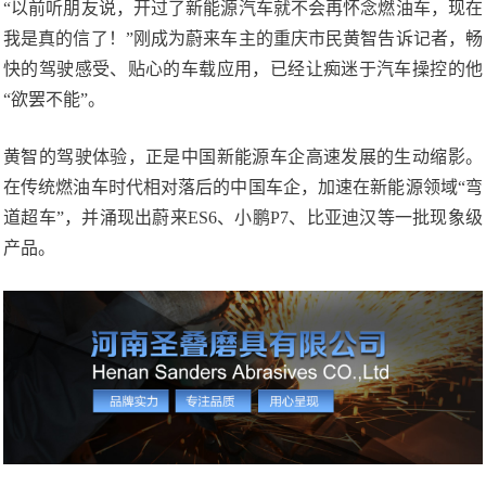
“以前听朋友说，开过了新能源汽车就不会再怀念燃油车，现在
我是真的信了！”刚成为蔚来车主的重庆市民黄智告诉记者，畅
快的驾驶感受、贴心的车载应用，已经让痴迷于汽车操控的他
“欲罢不能”。
黄智的驾驶体验，正是中国新能源车企高速发展的生动缩影。
在传统燃油车时代相对落后的中国车企，加速在新能源领域“弯
道超车”，并涌现出蔚来ES6、小鹏P7、比亚迪汉等一批现象级
产品。