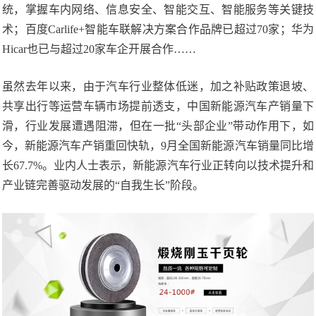
统，掌握车内网络、信息安全、智能交互、智能服务等关键技
术；百度Carlife+智能车联解决方案合作品牌已超过70家；华为
Hicar也已与超过20家车企开展合作……
虽然去年以来，由于汽车行业整体低迷，加之补贴政策退坡、
共享出行等运营车辆市场提前透支，中国新能源汽车产销量下
滑，行业发展遭遇阻滞，但在一批“头部企业”带动作用下，如
今，新能源汽车产销重回快轨，9月全国新能源汽车销量同比增
长67.7%。业内人士表示，新能源汽车行业正转向以技术提升和
产业链完善驱动发展的“自我生长”阶段。