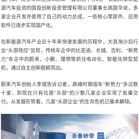
源汽车投资的国投创新投资管理有限公司董事长高国华说，多
家企业开发并使用了自己的动力总成，一些核心零部件、应用
软件已逐步实现国产化。
在新能源汽车产业近十年来快速发展的历程中，大浪淘沙后行
业“头部效应”显现，传统车企中的比亚迪、长城、吉利，“新势
力”车企中的蔚来、小鹏、理想等抓住电动化、智能化转型契
机，通过自主创新脱颖而出。
蔚来汽车创始人李斌告诉记者，高峰时期造车“新势力”多达数
十家，到现在只有位居“头部”的少数几家企业实现了批量交
付。从发展形势看，几家“头部企业”的生存危机已基本解除。