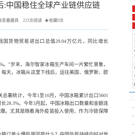
后:中国稳住全球产业链供应链
南圣叠磨具
223
次阅读
★
收藏
0
次
国货物贸易进出口总值29.04万亿元，同比增长
2%。”岁末，海尔智家冰箱生产车间一片繁忙景象，
。每天，冰箱从这里下线后，运往美国、俄罗斯、欧
署统计，今年1至10月，中国冰箱累计出口5601
增长28.3%。今年3月起，中国冰箱出口数量和金额连
·
火爆。尤其是随着海外疫苗投入使用，作为冷链保障
·
·
·
冰箱订单火爆的原因是什么？中国外贸持续向好对世