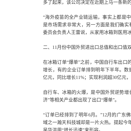
多了起来，该公司决定在近期上马一条新的
“海外疫苗的全产业链运输，事实上都是
是市场需求非常大，另一方面是我们确实
委员会负责人王雷说，从家用冰箱到医用冰
二、11月份中国外贸进出口总值和出口值双
在冰箱订单“爆单”之前，中国自行车出口
增长，有的企业订单排到明年下半年。数据
亿元，同比增长11%；实现利润超30亿元，
自行车、冰箱的火爆，是中国外贸逆势增
济”等相关产业都出现了出口“爆单”。
“订单已经排到了明年6月。”12月的广
域之一瀚天科技城却是一片火热。提起今
吴华洪用“增长迅速”来形容。