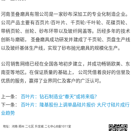
河南圣叠磨具有限公司是一家砂布深加工的专业化制造企业。
公司产品主要有百页片/百叶片、千页轮/千叶轮、花碟页轮、
带柄页轮、丝轮、砂布环带以及玻纤网盖等。历经多年的技术
创新与磨砺， 圣叠磨具成功研发并建成了千页轮、页盘生产线
以及玻纤基体生产线，实现了砂布抛光磨具的规模化生产。
公司销售网络已经在全国各地初步建立，并成功畅销欧美、东
南亚等地区。在保证质量的基础上， 公司凭借着良好的信誉及
优质的服务，赢得了业界同仁及客户的广泛认可。
上一条：
百叶片：钻石制造业“春天”或将来临？
下一条：
百叶片：隆基股份上调单晶硅片报价 大尺寸硅片成行
业趋势
地址：河南·郑州 二七区 升龙城 二七中心B座1011室