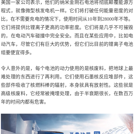
美国一家公司表示，他们的纳米金刚石电池将彻底颠覆能源方
程式，就像微型核发电机一样。它们将打破任何能量密度的对
比，在不需要充电的情况下，使用时间从10年到28000年不等。
它们将提供比锂离子更高的功率密度。它们将是几乎不可摧毁
的，在电动汽车碰撞中完全安全。而且在某些应用中，比如电
动汽车，尽管它们有巨大的优势，但它们比目前的锂离子电池
组要便宜得多。
令人意外的是，每个电池的动力使用的是核废料，把地球上最
难处理的东西进行了再利用。它们使用石墨核反应堆部件，这
些部件吸收了核燃料棒的辐射，本身就具有放射性。这些就是
高级核废料，它经常被掩埋处理，由于半衰期很长，在数百万
年的时间内都有危害。