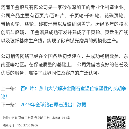
河南圣叠磨具有限公司是一家砂布深加工的专业化制造企业。
公司产品主要有百页片/百叶片、千页轮/千叶轮、花碟页轮、
带柄页轮、丝轮、砂布环带以及玻纤网盖等。历经多年的技术
创新与磨砺， 圣叠磨具成功研发并建成了千页轮、页盘生产线
以及玻纤基体生产线，实现了砂布抛光磨具的规模化生产。
公司销售网络已经在全国各地初步建立，并成功畅销欧美、东
南亚等地区。在保证质量的基础上， 公司凭借着良好的信誉及
优质的服务，赢得了业界同仁及客户的广泛认可。
上一条：
百叶片：燕山大学解决金刚石室温位错塑性的长期争
论！
下一条：
2019年全球钻石原石进出口数据
地址：河南·郑州 二七区 升龙城 二七中心B座1011室
联系电话：155 3750 9966