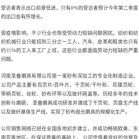
受访者表示出口前景低迷，只有8％的受访者预计今年第二季度
的出口会有所增长。
受疫情影响，不少行业也饱受劳动力短缺问题困扰。纺织和纺
织机械行业只能招到三分之一工人，汽车、皮革和鞋类也只有
约35％的工人来工厂上班，这些行业都面临劳动力短缺的严重
问题。
河南圣叠磨具有限公司是一家砂布深加工的专业化制造企业。
公司产品主要有百页片/百叶片、千页轮/千叶轮、花碟页轮、
带柄页轮、丝轮、砂布环带以及玻纤网盖等。历经多年的技术
创新与磨砺， 圣叠磨具成功研发并建成了千页轮、页盘生产线
以及玻纤基体生产线，实现了砂布抛光磨具的规模化生产。
公司销售网络已经在全国各地初步建立，并成功畅销欧美、东
南亚等地区。在保证质量的基础上， 公司凭借着良好的信誉及