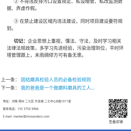
② 不得违反排污口设置规定、私设暗管、私改监测数
据、弄虚作假。
③ 在禁止建设区域内违法建设，同时项目建设要符规
划。
切记：
企业思想上重视，懂法、守法，及时学习相关
法律法规政策，多学习先进经验，污染治理到位，平时环
境管理跟上，未雨绸缪方可有备无患。
上一条：
固结磨具检验人员的必备检验规则
下一条：
我的爸爸是一个做磨料磨具的工人...
地址：河南·郑州 二七区 升龙城 二七中心B座1011室
联系电话：155 3750 9966
E-mail: market@mrosanders.com
圣叠店铺