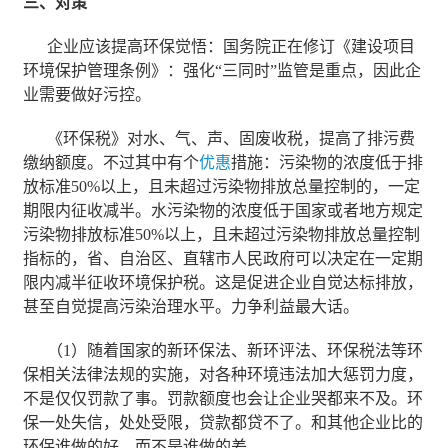
三、对策
企业应该提高环保觉悟：国务院正在修订《建设项目
环境保护管理条例》：强化“三同时”监管是重点，因此企
业需要做好污控。
《环保税》对水、气、声、固废收税，提高了排污费
缴纳额度。不过其中有个
优惠
措施：污染物的浓度低于排
放标准50%以上，且未超过污染物排放总量控制的，一定
期限内征收减半。水污染物的浓度低于国家或者地方规定
污染物排放标准50%以上，且未超过污染物排放总量控制
指标的，省、自治区、直辖市人民政府可以决定在一定期
限内减半征收环境保护税。这是促进企业自觉达标排放，
甚至自觉提高污染治理水平。力争利益最大话。
（1）随着国家的新环保法、新环评法、环保税法等环
保相关法律法规的实施，对各种环境违法加大惩罚力度，
不是仅仅罚款了事。罚款额度也会让企业哭都来不及。环
保一处失信，处处受限，贷款都贷不了。和其他企业比的
环保谁做的好，而不是谁做的差。