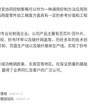
时变协同控制策略可以作为一种通用控制方法应用到
低刚度零件加工精度方面具有一定的参考价值和工程
专业化制造企业。公司产品主要有百页片/百叶片、
丝轮、砂布环带以及玻纤网盖等。历经多年的技术创
页轮、页盘生产线以及玻纤基体生产线，实现了砂布
并成功畅销欧美、东南亚等地区。在保证质量的基础
，赢得了业界同仁及客户的广泛认可。
范落地
2020-07-13
将被迫站队
2020-07-15