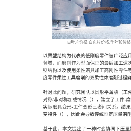
百叶片价格,百页片
价格,千叶轮价格
以薄壁结构为代表的低刚度零件被广泛应
领域，而磨削作为型面保证的最后加工道
壁结构以及使用柔性磨具加工高刚性零件
度零件柔性工具磨削的双柔性体磨削过程
针对此问题，研究团队以圆形平薄板（工
对称/非对称加载情况（），建立了工件-
实际磨具变形-工件变形三者间关系。结
变特性（），因此会导致传统恒定压量磨
基于此，本文提出了一种时变协同下压量