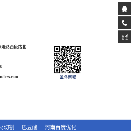
兴隆路西段路北
6
nders.com
圣叠商城
材切割
巴豆酸
河南百度优化