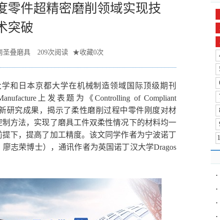
度零件超精密磨削领域实现技
术突破
南圣叠磨具
209
次阅读
★
收藏
0
次
大学和日本京都大学在机械制造领域国际顶级期刊
 and Manufacture上发表题为《Controlling of Compliant
omponents》的最新研究成果，揭示了柔性磨削过程中零件刚度对材
控制方法，实现了磨具工件双柔性情况下的材料均一
前提下，提高了加工精度。该文同学作者为宁波诺丁
志荣博士），通讯作者为英国诺丁汉大学Dragos
·
·
·
·