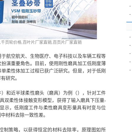
·
·
·
,
千页轮价格
,百叶片厂家直销,百页片厂家直销
·
·
用于航空航天、生物医疗、电子科技以及车辆工程等
·
次扮演重要角色。目前，使用刚性磨具加工低刚度薄
·
等单柔性体加工过程已获广泛研究。但是，对于低刚
鲜有研究。
件）和近半球柔性磨头（磨具）为例（），针对工件
磨具双柔性体接触变形模型，获得了输入磨具下压量-
果显示，低刚度工件与柔性磨具变形量具有时变与位
削中材料去除一致性差。
控制策略，以获得恒定的材料去除率，原理图如所