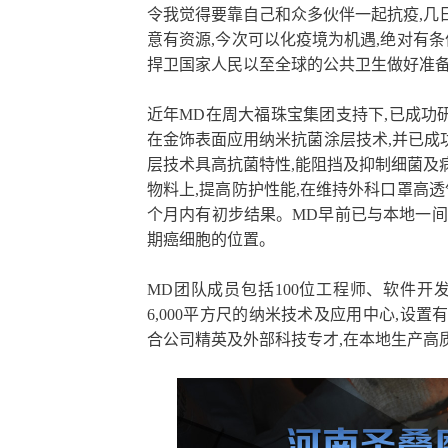
令我觉得要靠自己和众多伙伴一起抗疫,几
意有资源,今次可以化疫境为机遇,绝对有条
捍卫国家人民以至全球的公共卫生做好准备,
近年MD在周大福珠宝集团支持下,已成功研
在金饰表面应用纳米抗菌涂层技术,并已成
层技术具高抗菌特性,能阻挡及抑制细菌及
物料上,提高防护性能,在维持外科口罩高透
个月内有初步结果。MD早前已与本地一间
期癌细胞的位置。
MD团队成员包括100位工程师、软件开
6,000平方尺的纳米技术及应用中心,设
合公司精英及外部科技专才,在本地生产高