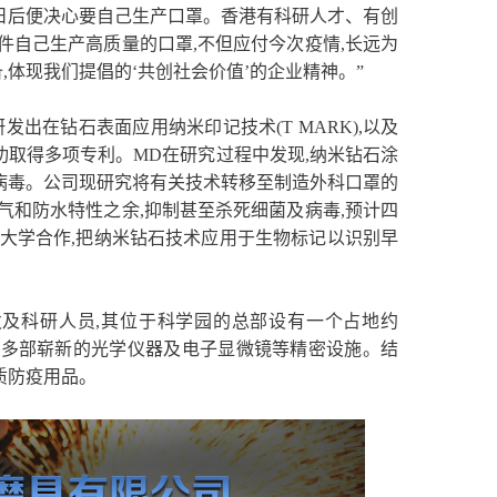
日后便决心要自己生产口罩。香港有科研人才、有创
件自己生产高质量的口罩,不但应付今次疫情,长远为
体现我们提倡的‘共创社会价值’的企业精神。”
发出在钻石表面应用纳米印记技术(T MARK),以及
功取得多项专利。MD在研究过程中发现,纳米钻石涂
病毒。公司现研究将有关技术转移至制造外科口罩的
气和防水特性之余,抑制甚至杀死细菌及病毒,预计四
大学合作,把纳米钻石技术应用于生物标记以识别早
发及科研人员,其位于科学园的总部设有一个占地约
置有多部崭新的光学仪器及电子显微镜等精密设施。结
质防疫用品。