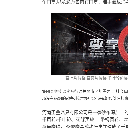
个口罩,以及逾万包内有口罩、洁手液及消
百叶片价格,
百页片价格
,千叶轮价
集团会继续以实际行动关顾巿民的需要,与社会同
场没有硝烟的战争,长远为社会带来改变,创造共
河南圣叠磨具有限公司是一家砂布深加工的
千页轮/千叶轮、花碟页轮、 带柄页轮、
新与磨砺， 圣叠磨具成功研发并建成了千