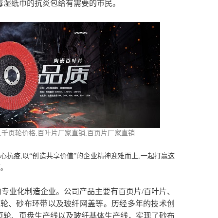
毒湿纸巾的抗炎包给有需要的巿民。
格,千页轮价格,百叶片厂家直销,百页片厂家直销
心抗疫,以“创造共享价值”的企业精神迎难而上,一起打赢这
赢。
专业化制造企业。公司产品主要有百页片/百叶片、
丝轮、砂布环带以及玻纤网盖等。历经多年的技术创
页轮、页盘生产线以及玻纤基体生产线，实现了砂布