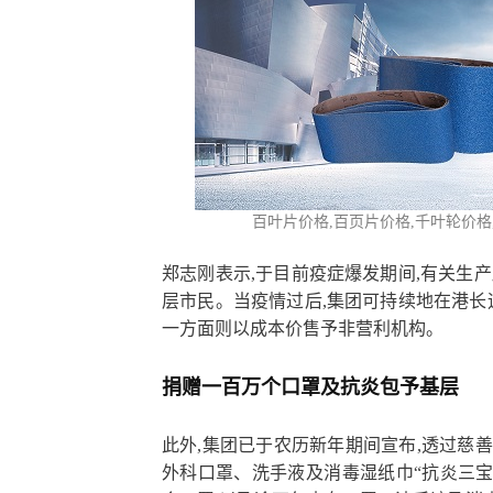
百叶片价格,百页片
价格,千叶轮价格
郑志刚表示,于目前疫症爆发期间,有关生
层市民。当疫情过后,集团可持续地在港长
一方面则以成本价售予非营利机构。
捐赠一百万个口罩及抗炎包予基层
此外,集团已于农历新年期间宣布,透过慈善
外科口罩、洗手液及消毒湿纸巾“抗炎三宝