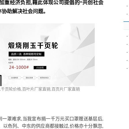
加重经济负担,藉此体现公司提倡的“共创社会
·
,亦协助解决社会问题。
·
·
·
·
·
·
,千页轮价格,百叶片厂家直销,百页片厂家直销
到一罩难求,当我宣布捐一千万元买口罩赠送基层后,
、以色列、中东的供应商都接触过,价格亦十分飘忽,