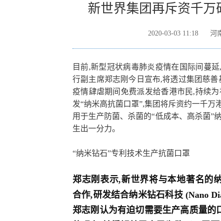
新世界集团再斥资千万
2020-03-03 11:18
河
目前,新型冠状病毒肺炎疫情在国际间蔓延,
行副主席郑志刚今日宣布,将透过集团慈善
疫情肆虐期间免费派发给香港市民,持续为
发“纳米高抗菌口罩”,集团将斥资约一千万
用于生产防菌、杀菌的“低成本、高杀菌”
生出一分力。
“纳米钻石”专利技术生产抗菌口罩
郑志刚表示,新世界将与本地著名的纳米初创公司“
合作,研发结合纳米钻石科技 (Nano D
郑志刚认为有迫切需要生产高质量的