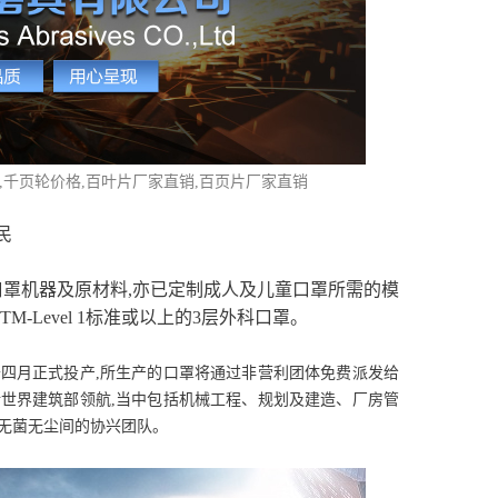
格,千页轮价格,百叶片厂家直销,百页片厂家直销
民
罩机器及原材料,亦已定制成人及儿童口罩所需的模
M-Level 1标准或以上的3层外科口罩。
于四月正式投产,所生产的口罩将通过非营利团体免费派发给
新世界建筑部领航,当中包括机械工程、规划及建造、厂房管
院无菌无尘间的协兴团队。