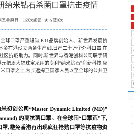
研纳米钻石杀菌口罩抗击疫情
南圣叠磨具
169
次阅读
★
收藏
0
次
全球口罩严重短缺,K11品牌创始人、新世界发展执
基金在港设立两条生产线,日产二十万个外科口罩,在
社区抗疫助力。同时,新世界与香港创科公司联手研
港元把周大福珠宝采用的专利“纳米钻石”崭新科技,应
纳米口罩之上,为长远捍卫国家人民以至全球的公共卫
·
Master Dynamic Limited (MD)”
·
iamond) 的高抗菌口罩。在全球闹“口罩荒”下,
·
口罩,避免香港再出现疯狂抢购口罩等抗疫物资
·